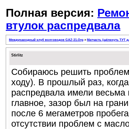
Полная версия:
Ремо
втулок распредвала
Международный клуб волговодов GAZ-21.Org
>
Матчасть (щёлкнуть ТУТ д
Stirlitz
Собираюсь решить проблему
ходу). В прошлый раз, когда
распредвала имели весьма 
главное, зазор был на грани
после 6 мегаметров пробега
отсутствии проблем с масл