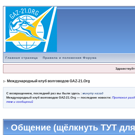
Главная страница
Правила и положения Форума
Здравствуйт
Международный клуб волговодов GAZ-21.Org
С возвращением, последний раз вы были здесь :
минуту назад
Международный клуб волговодов GAZ-21.Org — последние новости:
Протокол разд
тем и сообщений
Общение (щёлкнуть ТУТ для