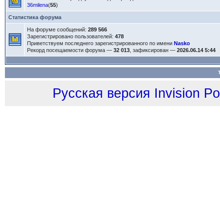
36milena
(
55
)
Статистика форума
На форуме сообщений:
289 566
Зарегистрировано пользователей:
478
Приветствуем последнего зарегистрированного по имени
Nasko
Рекорд посещаемости форума —
32 013
, зафиксирован —
2026.06.14 5:44
Русская версия
Invision P