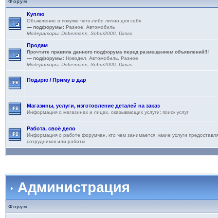
Форум
Куплю
Объявление о покупке чего-либо лично для себя
— подфорумы:
Разное
,
Автомобиль
Модераторы:
Dobermann
,
Sobur2000
,
Dimas
Продам
Прочтите правила данного подфорума перед размещением объявлений!!!
— подфорумы:
Новодел
,
Автомобиль
,
Разное
Модераторы:
Dobermann
,
Sobur2000
,
Dimas
Подарю / Приму в дар
Магазины, услуги, изготовление деталей на заказ
Информация о магазинах и лицах, оказывающих услуги; поиск услуг
Работа, своё дело
Информация о работе форумчан, кто чем занимается, какие услуги предоставля
сотрудников или работы
Администрация
Форум