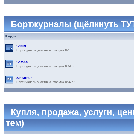
Бортжурналы (щёлкнуть ТУТ
Форум
Stirlitz
Бортжурналы участника форума №1
Shtabs
Бортжурналы участника форума №503
Sir Arthur
Бортжурналы участника форума №3252
Купля, продажа, услуги, це
тем)