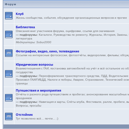
Форум
Клуб
Жизнь сообщества, события, обсуждение организационных вопросов и прочее
Библиотека
Описания книг участников форума, оцифровки, ссылки для скачивания
— подфорумы:
Каталоги
,
Руководства по ремонту
,
Журналы
,
История
,
Законы,
литература
Модераторы:
Sobur2000
Фотографии, видео, кино, телевидение
Сссылки на интересные фотосессии, фотоотчёты, видеоролики, фильмы; обсу
Юридические вопросы
Взаимотношения с ГАИ, постановка автомобилей на учёт и всё остальное из об
государства
— подфорумы:
Переоформление транспортного средства
,
ПДД
,
Водительские
Произвол ГАИ/ГИБДД
,
Налоги и поборы
,
Аварии
,
Страхование
,
Технический осм
границы
Путешествия и мероприятия
Отчёты о разного рода путешествиях и пробегах; анонсирование масштабных м
праздников
— подфорумы:
Навигация и карты
,
Слёты клуба
,
Фестивали, ралли, пробеги, в
Вопросы, просьбы
Отстойник
Тут позволено всё… почти… ;)