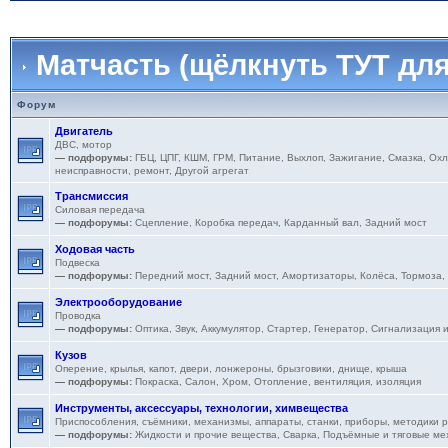
Матчасть (щёлкнуть ТУТ для
Форум
Двигатель
ДВС, мотор
— подфорумы:
ГБЦ
,
ЦПГ
,
КШМ
,
ГРМ
,
Питание
,
Выхлоп
,
Зажигание
,
Смазка
,
Охл
неисправности, ремонт
,
Другой агрегат
Трансмиссия
Силовая передача
— подфорумы:
Сцепление
,
Коробка передач
,
Карданный вал
,
Задний мост
Ходовая часть
Подвеска
— подфорумы:
Передний мост
,
Задний мост
,
Амортизаторы
,
Колёса
,
Тормоза
,
Электрооборудование
Проводка
— подфорумы:
Оптика
,
Звук
,
Аккумулятор
,
Стартер
,
Генератор
,
Сигнализация 
Кузов
Оперение, крылья, капот, двери, лонжероны, брызговики, днище, крыша
— подфорумы:
Покраска
,
Салон
,
Хром
,
Отопление, вентиляция, изоляция
Инструменты, аксессуары, технологии, химвещества
Приспособления, съёмники, механизмы, аппараты, станки, приборы, методики 
— подфорумы:
Жидкости и прочие вещества
,
Сварка
,
Подъёмные и тяговые ме