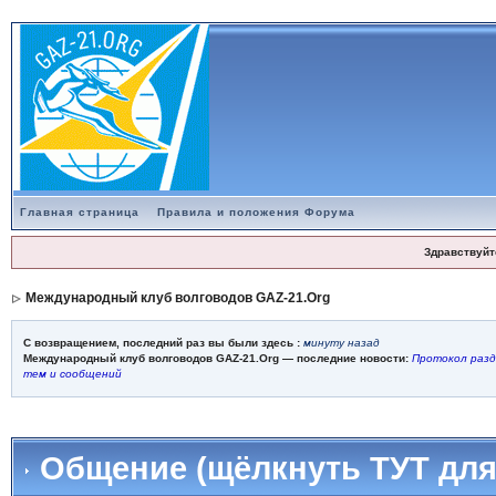
Главная страница
Правила и положения Форума
Здравствуйт
Международный клуб волговодов GAZ-21.Org
С возвращением, последний раз вы были здесь :
минуту назад
Международный клуб волговодов GAZ-21.Org — последние новости:
Протокол разд
тем и сообщений
Общение (щёлкнуть ТУТ для