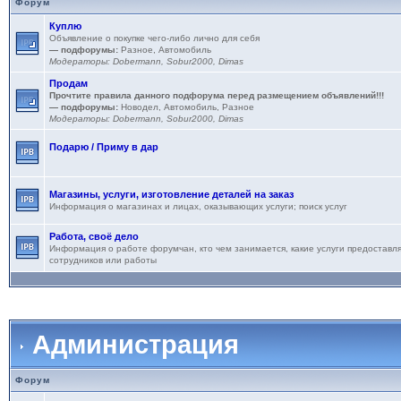
Форум
Куплю
Объявление о покупке чего-либо лично для себя
— подфорумы:
Разное
,
Автомобиль
Модераторы:
Dobermann
,
Sobur2000
,
Dimas
Продам
Прочтите правила данного подфорума перед размещением объявлений!!!
— подфорумы:
Новодел
,
Автомобиль
,
Разное
Модераторы:
Dobermann
,
Sobur2000
,
Dimas
Подарю / Приму в дар
Магазины, услуги, изготовление деталей на заказ
Информация о магазинах и лицах, оказывающих услуги; поиск услуг
Работа, своё дело
Информация о работе форумчан, кто чем занимается, какие услуги предоставля
сотрудников или работы
Администрация
Форум