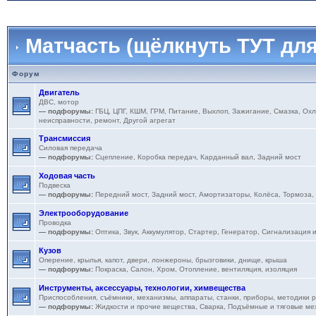
Матчасть (щёлкнуть ТУТ для
Форум
Двигатель
ДВС, мотор
— подфорумы:
ГБЦ
,
ЦПГ
,
КШМ
,
ГРМ
,
Питание
,
Выхлоп
,
Зажигание
,
Смазка
,
Охл
неисправности, ремонт
,
Другой агрегат
Трансмиссия
Силовая передача
— подфорумы:
Сцепление
,
Коробка передач
,
Карданный вал
,
Задний мост
Ходовая часть
Подвеска
— подфорумы:
Передний мост
,
Задний мост
,
Амортизаторы
,
Колёса
,
Тормоза
,
Электрооборудование
Проводка
— подфорумы:
Оптика
,
Звук
,
Аккумулятор
,
Стартер
,
Генератор
,
Сигнализация 
Кузов
Оперение, крылья, капот, двери, лонжероны, брызговики, днище, крыша
— подфорумы:
Покраска
,
Салон
,
Хром
,
Отопление, вентиляция, изоляция
Инструменты, аксессуары, технологии, химвещества
Приспособления, съёмники, механизмы, аппараты, станки, приборы, методики 
— подфорумы:
Жидкости и прочие вещества
,
Сварка
,
Подъёмные и тяговые ме