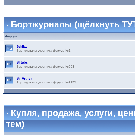
Бортжурналы (щёлкнуть ТУТ
Форум
Stirlitz
Бортжурналы участника форума №1
Shtabs
Бортжурналы участника форума №503
Sir Arthur
Бортжурналы участника форума №3252
Купля, продажа, услуги, це
тем)