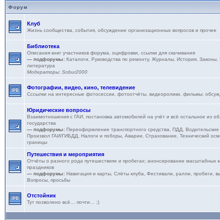
Форум
Клуб
Жизнь сообщества, события, обсуждение организационных вопросов и прочее
Библиотека
Описания книг участников форума, оцифровки, ссылки для скачивания
— подфорумы:
Каталоги
,
Руководства по ремонту
,
Журналы
,
История
,
Законы,
литература
Модераторы:
Sobur2000
Фотографии, видео, кино, телевидение
Сссылки на интересные фотосессии, фотоотчёты, видеоролики, фильмы; обсу
Юридические вопросы
Взаимотношения с ГАИ, постановка автомобилей на учёт и всё остальное из об
государства
— подфорумы:
Переоформление транспортного средства
,
ПДД
,
Водительские
Произвол ГАИ/ГИБДД
,
Налоги и поборы
,
Аварии
,
Страхование
,
Технический осм
границы
Путешествия и мероприятия
Отчёты о разного рода путешествиях и пробегах; анонсирование масштабных м
праздников
— подфорумы:
Навигация и карты
,
Слёты клуба
,
Фестивали, ралли, пробеги, в
Вопросы, просьбы
Отстойник
Тут позволено всё… почти… ;)