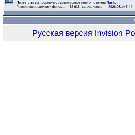
Приветствуем последнего зарегистрированного по имени
Nasko
Рекорд посещаемости форума —
32 013
, зафиксирован —
2026.06.14 5:44
Русская версия
Invision P