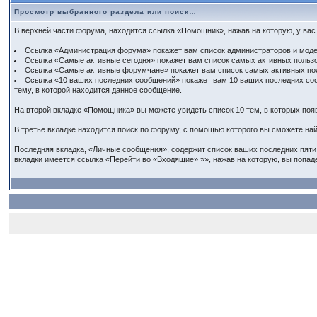
Просмотр выбранного раздела или поиск…
В верхней части форума, находится ссылка «Помощник», нажав на которую, у вас
Ссылка «Администрация форума» покажет вам список администраторов и мод
Ссылка «Самые активные сегодня» покажет вам список самых активных пользо
Ссылка «Самые активные форумчане» покажет вам список самых активных пол
Ссылка «10 ваших последних сообщений» покажет вам 10 ваших последних сооб
тему, в которой находится данное сообщение.
На второй вкладке «Помощника» вы можете увидеть список 10 тем, в которых появ
В третье вкладке находится поиск по форуму, с помощью которого вы сможете на
Последняя вкладка, «Личные сообщения», содержит список ваших последних пяти 
вкладки имеется ссылка «Перейти во «Входящие» »», нажав на которую, вы попад