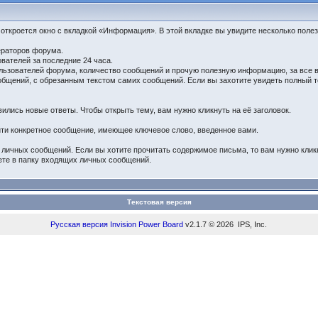
 откроется окно с вкладкой «Информация». В этой вкладке вы увидите несколько поле
ераторов форума.
вателей за последние 24 часа.
ьзователей форума, количество сообщений и прочую полезную информацию, за все 
щений, с обрезанным текстом самих сообщений. Если вы захотите увидеть полный тек
ились новые ответы. Чтобы открыть тему, вам нужно кликнуть на её заголовок.
йти конкретное сообщение, имеющее ключевое слово, введенное вами.
личных сообщений. Если вы хотите прочитать содержимое письма, то вам нужно кликну
ете в папку входящих личных сообщений.
Текстовая версия
Русская версия
Invision Power Board
v2.1.7 © 2026 IPS, Inc.