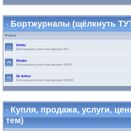
Бортжурналы (щёлкнуть ТУТ
Форум
Stirlitz
Бортжурналы участника форума №1
Shtabs
Бортжурналы участника форума №503
Sir Arthur
Бортжурналы участника форума №3252
Купля, продажа, услуги, це
тем)