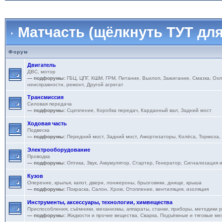
Матчасть (щёлкнуть ТУТ для
Форум
Двигатель
ДВС, мотор
— подфорумы:
ГБЦ
,
ЦПГ
,
КШМ
,
ГРМ
,
Питание
,
Выхлоп
,
Зажигание
,
Смазка
,
Охл
неисправности, ремонт
,
Другой агрегат
Трансмиссия
Силовая передача
— подфорумы:
Сцепление
,
Коробка передач
,
Карданный вал
,
Задний мост
Ходовая часть
Подвеска
— подфорумы:
Передний мост
,
Задний мост
,
Амортизаторы
,
Колёса
,
Тормоза
,
Электрооборудование
Проводка
— подфорумы:
Оптика
,
Звук
,
Аккумулятор
,
Стартер
,
Генератор
,
Сигнализация 
Кузов
Оперение, крылья, капот, двери, лонжероны, брызговики, днище, крыша
— подфорумы:
Покраска
,
Салон
,
Хром
,
Отопление, вентиляция, изоляция
Инструменты, аксессуары, технологии, химвещества
Приспособления, съёмники, механизмы, аппараты, станки, приборы, методики 
— подфорумы:
Жидкости и прочие вещества
,
Сварка
,
Подъёмные и тяговые ме