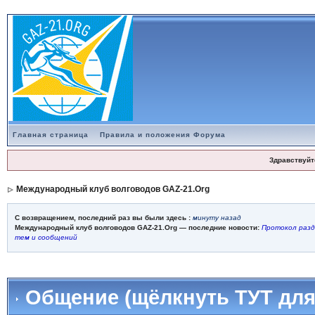
Главная страница
Правила и положения Форума
Здравствуйт
Международный клуб волговодов GAZ-21.Org
С возвращением, последний раз вы были здесь :
минуту назад
Международный клуб волговодов GAZ-21.Org — последние новости:
Протокол разд
тем и сообщений
Общение (щёлкнуть ТУТ для