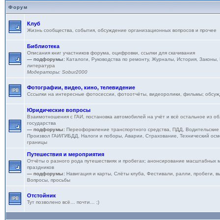
Форум
Клуб
Жизнь сообщества, события, обсуждение организационных вопросов и прочее
Библиотека
Описания книг участников форума, оцифровки, ссылки для скачивания
— подфорумы:
Каталоги
,
Руководства по ремонту
,
Журналы
,
История
,
Законы,
литература
Модераторы:
Sobur2000
Фотографии, видео, кино, телевидение
Сссылки на интересные фотосессии, фотоотчёты, видеоролики, фильмы; обсу
Юридические вопросы
Взаимотношения с ГАИ, постановка автомобилей на учёт и всё остальное из об
государства
— подфорумы:
Переоформление транспортного средства
,
ПДД
,
Водительские
Произвол ГАИ/ГИБДД
,
Налоги и поборы
,
Аварии
,
Страхование
,
Технический осм
границы
Путешествия и мероприятия
Отчёты о разного рода путешествиях и пробегах; анонсирование масштабных м
праздников
— подфорумы:
Навигация и карты
,
Слёты клуба
,
Фестивали, ралли, пробеги, в
Вопросы, просьбы
Отстойник
Тут позволено всё… почти… ;)