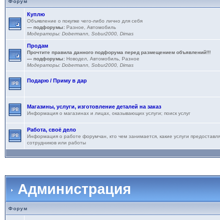
Форум
Куплю
Объявление о покупке чего-либо лично для себя
— подфорумы:
Разное
,
Автомобиль
Модераторы:
Dobermann
,
Sobur2000
,
Dimas
Продам
Прочтите правила данного подфорума перед размещением объявлений!!!
— подфорумы:
Новодел
,
Автомобиль
,
Разное
Модераторы:
Dobermann
,
Sobur2000
,
Dimas
Подарю / Приму в дар
Магазины, услуги, изготовление деталей на заказ
Информация о магазинах и лицах, оказывающих услуги; поиск услуг
Работа, своё дело
Информация о работе форумчан, кто чем занимается, какие услуги предоставля
сотрудников или работы
Администрация
Форум