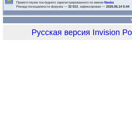
Приветствуем последнего зарегистрированного по имени
Nasko
Рекорд посещаемости форума —
32 013
, зафиксирован —
2026.06.14 5:44
Русская версия
Invision P