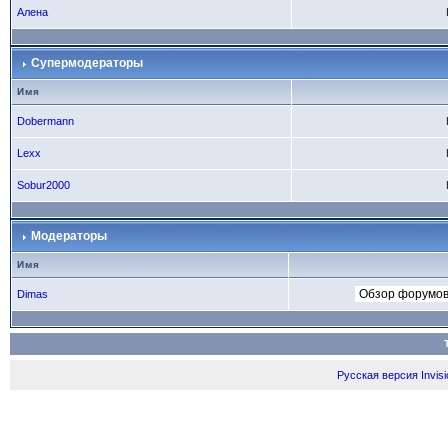
Алена
Супермодераторы
Имя
Dobermann
Lexx
Sobur2000
Модераторы
Имя
Dimas
Русская версия
Invis