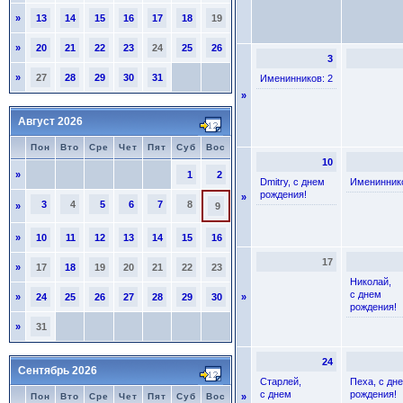
»
13
14
15
16
17
18
19
»
20
21
22
23
24
25
26
3
»
27
28
29
30
31
Именинников: 2
»
Август 2026
Пон
Вто
Сре
Чет
Пят
Суб
Вос
10
»
1
2
Dmitry, с днем
Имениннико
рождения!
»
3
4
5
6
7
8
»
9
»
10
11
12
13
14
15
16
17
»
17
18
19
20
21
22
23
Николай,
с днем
»
24
25
26
27
28
29
30
»
рождения!
»
31
24
Сентябрь 2026
Старлей,
Пеха, с дн
с днем
рождения!
Пон
Вто
Сре
Чет
Пят
Суб
Вос
»