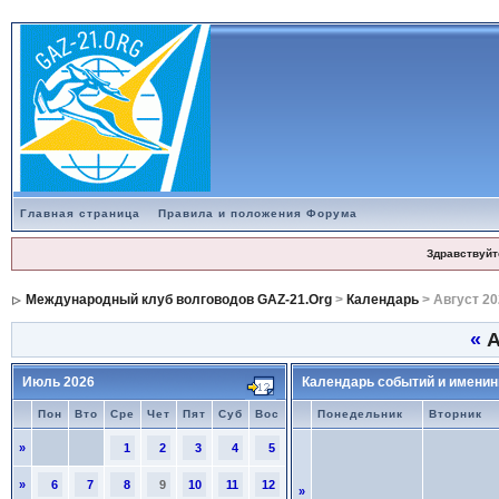
Главная страница
Правила и положения Форума
Здравствуйт
Международный клуб волговодов GAZ-21.Org
>
Календарь
> Август 20
«
А
Июль 2026
Календарь событий и именин
Пон
Вто
Сре
Чет
Пят
Суб
Вос
Понедельник
Вторник
»
1
2
3
4
5
»
6
7
8
9
10
11
12
»