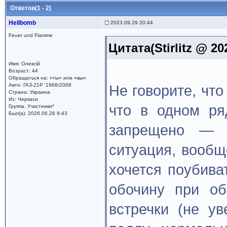
Ответов(1 - 2)
Hellbomb
2023.09.29 20:44
Feuer und Flamme
Цитата(Stirlitz @ 20
Имя: Олексій
Возраст: 44
Обращаться на: «ты» или «вы»
Авто: ГАЗ-21Р '1968/2008
Не говорите, что
Страна: Украина
Из: Черкаси
что в одном ря
Группа: Участники*
Был(а): 2026.06.26 9:43
запрещено — т
ситуация, вообщ
хочется поубива
обочину при об
встречки (не ув