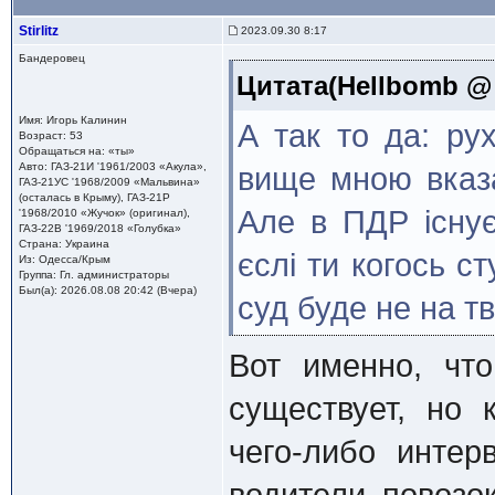
Stirlitz
2023.09.30 8:17
Бандеровец
Цитата(Hellbomb @ 
Имя: Игорь Калинин
А так то да: рух
Возраст: 53
Обращаться на: «ты»
Авто: ГАЗ-21И '1961/2003 «Акула»,
вище мною вказа
ГАЗ-21УС '1968/2009 «Мальвина»
(осталась в Крыму), ГАЗ-21Р
Але в ПДР існує
'1968/2010 «Жучок» (оригинал),
ГАЗ-22В '1969/2018 «Голубка»
Страна: Украина
єслі ти когось с
Из: Одесса/Крым
Группа: Гл. администраторы
Был(а): 2026.08.08 20:42 (Вчера)
суд буде не на т
Вот именно, чт
существует, но 
чего-либо инте