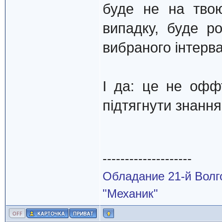
буде не на тво
випадку, буде р
вибраного інтерва
І да: це не офф
підтягнути знанн
--------------------
Обладание 21-й Волг
"Механик"