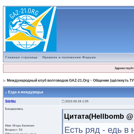
Главная страница
Правила и положения Форума
Здравствуйт
Международный клуб волговодов GAZ-21.Org
>
Общение (щёлкнуть ТУ
Езда в междурядье
Stirlitz
2023.09.29 1:05
Бандеровец
Цитата(Hellbomb @ 
Имя: Игорь Калинин
Есть ряд - едь в 
Возраст: 53
Обращаться на: «ты»