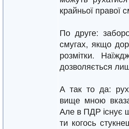
крайньої правої с
По друге: забор
смугах, якщо дор
розмітки. Наїжд
дозволяється лиш
А так то да: рух
вище мною вказа
Але в ПДР існує щ
ти когось стукне