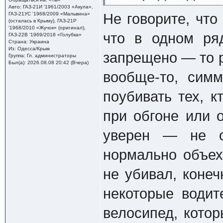
Авто: ГАЗ-21И '1961/2003 «Акула»,
ГАЗ-21УС '1968/2009 «Мальвина»
Не говорите, что
(осталась в Крыму), ГАЗ-21Р
'1968/2010 «Жучок» (оригинал),
что в одном ря
ГАЗ-22В '1969/2018 «Голубка»
Страна: Украина
Из: Одесса/Крым
запрещено — то р
Группа: Гл. администраторы
Был(а): 2026.08.08 20:42 (Вчера)
вообще-то, сим
поубивать тех, 
при обгоне или о
уверен — не об
нормально объех
не убивал, конеч
некоторые водит
велосипед, кото