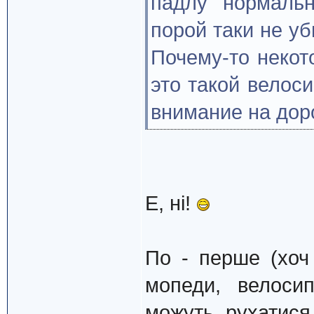
падлу нормальн
порой таки не уб
Почему-то некот
это такой велос
внимание на дор
Е, ні!
По - перше (хоч
мопеди, велосип
можуть рухатис