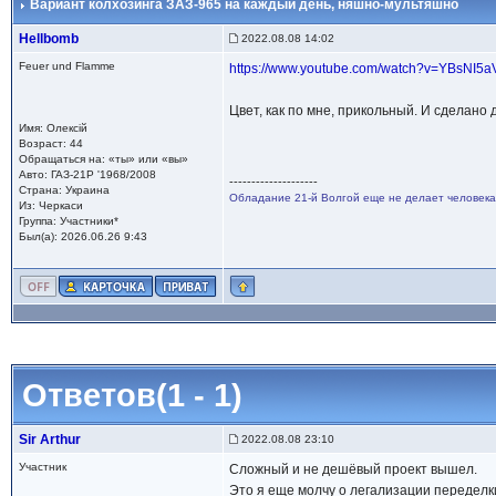
Вариант колхозинга ЗАЗ-965 на каждый день
, няшно-мультяшно
Hellbomb
2022.08.08 14:02
Feuer und Flamme
https://www.youtube.com/watch?v=YBsNI5
Цвет, как по мне, прикольный. И сделан
Имя: Олексій
Возраст: 44
Обращаться на: «ты» или «вы»
Авто: ГАЗ-21Р '1968/2008
--------------------
Страна: Украина
Обладание 21-й Волгой еще не делает человека
Из: Черкаси
Группа: Участники*
Был(а): 2026.06.26 9:43
Ответов(1 - 1)
Sir Arthur
2022.08.08 23:10
Участник
Сложный и не дешёвый проект вышел.
Это я еще молчу о легализации переделк