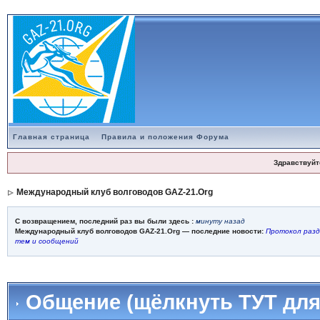
Главная страница
Правила и положения Форума
Здравствуйт
Международный клуб волговодов GAZ-21.Org
С возвращением, последний раз вы были здесь :
минуту назад
Международный клуб волговодов GAZ-21.Org — последние новости:
Протокол разд
тем и сообщений
Общение (щёлкнуть ТУТ для