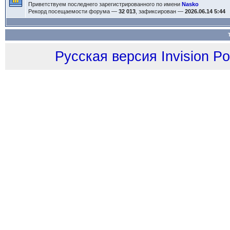
Приветствуем последнего зарегистрированного по имени
Nasko
Рекорд посещаемости форума —
32 013
, зафиксирован —
2026.06.14 5:44
Русская версия
Invision P