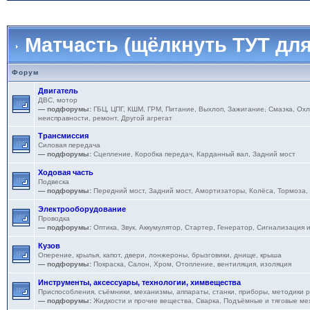
Матчасть (щёлкнуть ТУТ для
Форум
Двигатель
ДВС, мотор
— подфорумы:
ГБЦ
,
ЦПГ
,
КШМ
,
ГРМ
,
Питание
,
Выхлоп
,
Зажигание
,
Смазка
,
Охл
неисправности, ремонт
,
Другой агрегат
Трансмиссия
Силовая передача
— подфорумы:
Сцепление
,
Коробка передач
,
Карданный вал
,
Задний мост
Ходовая часть
Подвеска
— подфорумы:
Передний мост
,
Задний мост
,
Амортизаторы
,
Колёса
,
Тормоза
,
Электрооборудование
Проводка
— подфорумы:
Оптика
,
Звук
,
Аккумулятор
,
Стартер
,
Генератор
,
Сигнализация 
Кузов
Оперение, крылья, капот, двери, лонжероны, брызговики, днище, крыша
— подфорумы:
Покраска
,
Салон
,
Хром
,
Отопление, вентиляция, изоляция
Инструменты, аксессуары, технологии, химвещества
Приспособления, съёмники, механизмы, аппараты, станки, приборы, методики 
— подфорумы:
Жидкости и прочие вещества
,
Сварка
,
Подъёмные и тяговые ме