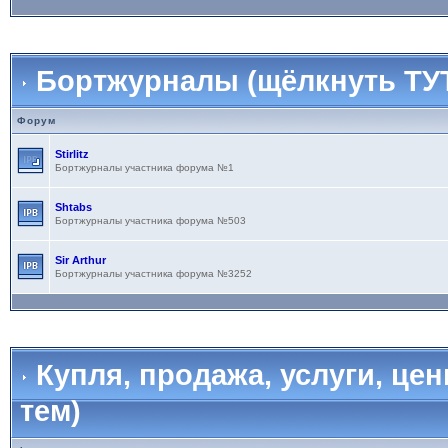
Бортжурналы (щёлкнуть ТУТ
Форум
Stirlitz
Бортжурналы участника форума №1
Shtabs
Бортжурналы участника форума №503
Sir Arthur
Бортжурналы участника форума №3252
Купля, продажа, услуги, це
тем)