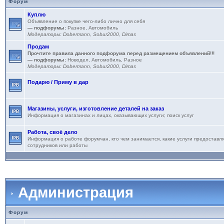
Форум
Куплю
Объявление о покупке чего-либо лично для себя
— подфорумы:
Разное
,
Автомобиль
Модераторы:
Dobermann
,
Sobur2000
,
Dimas
Продам
Прочтите правила данного подфорума перед размещением объявлений!!!
— подфорумы:
Новодел
,
Автомобиль
,
Разное
Модераторы:
Dobermann
,
Sobur2000
,
Dimas
Подарю / Приму в дар
Магазины, услуги, изготовление деталей на заказ
Информация о магазинах и лицах, оказывающих услуги; поиск услуг
Работа, своё дело
Информация о работе форумчан, кто чем занимается, какие услуги предоставля
сотрудников или работы
Администрация
Форум