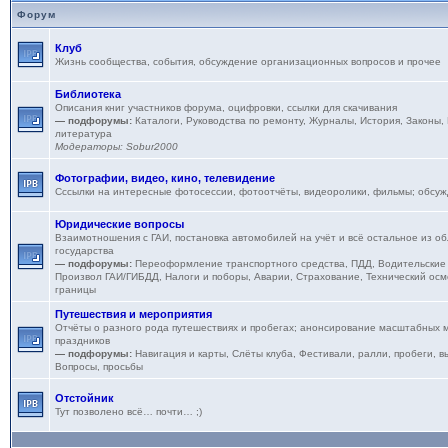
Форум
Клуб
Жизнь сообщества, события, обсуждение организационных вопросов и прочее
Библиотека
Описания книг участников форума, оцифровки, ссылки для скачивания
— подфорумы:
Каталоги
,
Руководства по ремонту
,
Журналы
,
История
,
Законы,
литература
Модераторы:
Sobur2000
Фотографии, видео, кино, телевидение
Сссылки на интересные фотосессии, фотоотчёты, видеоролики, фильмы; обсу
Юридические вопросы
Взаимотношения с ГАИ, постановка автомобилей на учёт и всё остальное из об
государства
— подфорумы:
Переоформление транспортного средства
,
ПДД
,
Водительские
Произвол ГАИ/ГИБДД
,
Налоги и поборы
,
Аварии
,
Страхование
,
Технический осм
границы
Путешествия и мероприятия
Отчёты о разного рода путешествиях и пробегах; анонсирование масштабных м
праздников
— подфорумы:
Навигация и карты
,
Слёты клуба
,
Фестивали, ралли, пробеги, в
Вопросы, просьбы
Отстойник
Тут позволено всё… почти… ;)