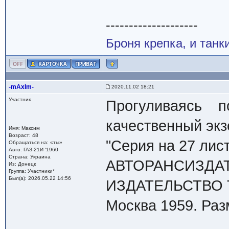
--------------------
Броня крепка, и танк
-mAxIm-
2020.11.02 18:21
Участник
Прогуливаясь 
качественный экз
Имя: Максим
Возраст: 48
"Серия на 27 лист
Обращаться на: «ты»
Авто: ГАЗ-21И '1960
Страна: Украина
АВТОРАНСИЗ
Из: Донецк
Группа: Участники*
Был(а): 2026.05.22 14:56
ИЗДАТЕЛЬСТВО 
Москва 1959. Раз