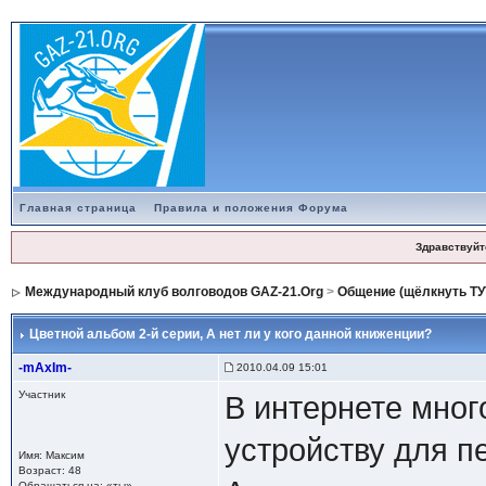
Главная страница
Правила и положения Форума
Здравствуйт
Международный клуб волговодов GAZ-21.Org
>
Общение (щёлкнуть ТУ
Цветной альбом 2-й серии
, А нет ли у кого данной книженции?
-mAxIm-
2010.04.09 15:01
Участник
В интернете мног
устройству для п
Имя: Максим
Возраст: 48
Обращаться на: «ты»