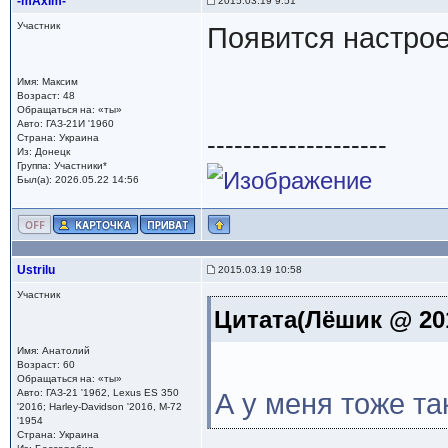
-mAxIm-
2015.03.19 9:51
Участник
Появится настрое
Имя: Максим
Возраст: 48
Обращаться на: «ты»
Авто: ГАЗ-21И '1960
--------------------
Страна: Украина
Из: Донецк
Группа: Участники*
Был(а): 2026.05.22 14:56
Ustrilu
2015.03.19 10:58
Участник
Цитата(Лёшик @ 201
Имя: Анатолий
Возраст: 60
Обращаться на: «ты»
Авто: ГАЗ-21 '1962, Lexus ES 350
А у меня тоже та
'2016; Harley-Davidson '2016, М-72
'1954
Страна: Украина