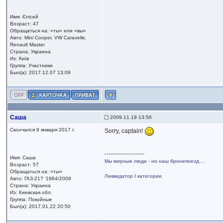
Имя: Єлісей
Возраст: 47
Обращаться на: «ты» или «вы»
Авто: Mini Cooper, VW Caravelle,
Renault Master
Страна: Украина
Из: Київ
Группа: Участники
Был(а): 2017.12.07 13:09
Саша
2009.11.19 13:56
Скончался 9 января 2017 г.
Sorry, captain!
--------------------
Имя: Саша
Мы мирные люди - но наш бронепоезд…
Возраст: 57
Обращаться на: «ты»
Ликвидатор I категории
Авто: ГАЗ-21? '1964/2008
Страна: Украина
Из: Киевская обл.
Группа: Покойные
Был(а): 2017.01.22 20:50