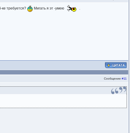
4-ке требуется?
Мигать я эт -умею
.
Сообщение
#11