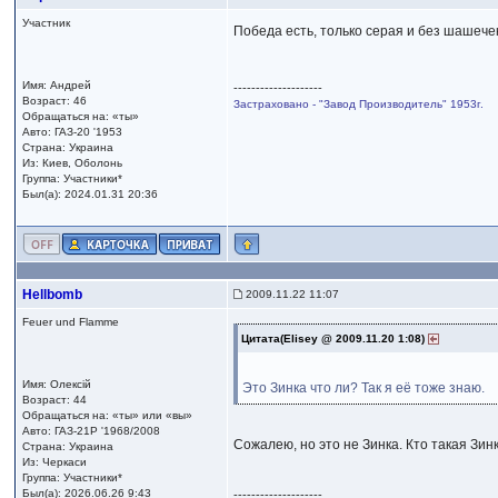
Участник
Победа есть, только серая и без шашече
Имя: Андрей
--------------------
Возраст: 46
Застраховано - "Завод Производитель" 1953г.
Обращаться на: «ты»
Авто: ГАЗ-20 '1953
Страна: Украина
Из: Киев, Оболонь
Группа: Участники*
Был(а): 2024.01.31 20:36
Hellbomb
2009.11.22 11:07
Feuer und Flamme
Цитата(Elisey @ 2009.11.20 1:08)
Имя: Олексій
Это Зинка что ли? Так я её тоже знаю.
Возраст: 44
Обращаться на: «ты» или «вы»
Авто: ГАЗ-21Р '1968/2008
Сожалею, но это не Зинка. Кто такая Зин
Страна: Украина
Из: Черкаси
Группа: Участники*
Был(а): 2026.06.26 9:43
--------------------