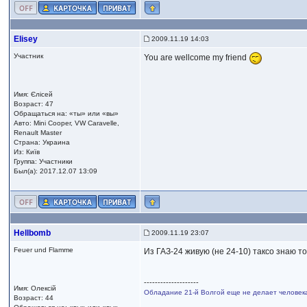
Elisey
2009.11.19 14:03
Участник
You are wellcome my friend
Имя: Єлісей
Возраст: 47
Обращаться на: «ты» или «вы»
Авто: Mini Cooper, VW Caravelle,
Renault Master
Страна: Украина
Из: Київ
Группа: Участники
Был(а): 2017.12.07 13:09
Hellbomb
2009.11.19 23:07
Feuer und Flamme
Из ГАЗ-24 живую (не 24-10) таксо знаю т
--------------------
Имя: Олексій
Обладание 21-й Волгой еще не делает человека
Возраст: 44