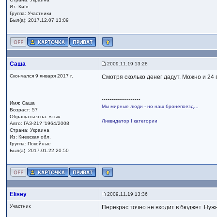
Из: Київ
Группа: Участники
Был(а): 2017.12.07 13:09
Саша
2009.11.19 13:28
Скончался 9 января 2017 г.
Смотря сколько денег дадут. Можно и 24
--------------------
Имя: Саша
Мы мирные люди - но наш бронепоезд…
Возраст: 57
Обращаться на: «ты»
Ликвидатор I категории
Авто: ГАЗ-21? '1964/2008
Страна: Украина
Из: Киевская обл.
Группа: Покойные
Был(а): 2017.01.22 20:50
Elisey
2009.11.19 13:36
Участник
Перекрас точно не входит в бюджет. Нужн