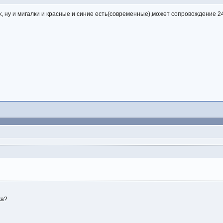
к, ну и мигалки и красные и синие есть(современные),может сопровождение 2
ка?