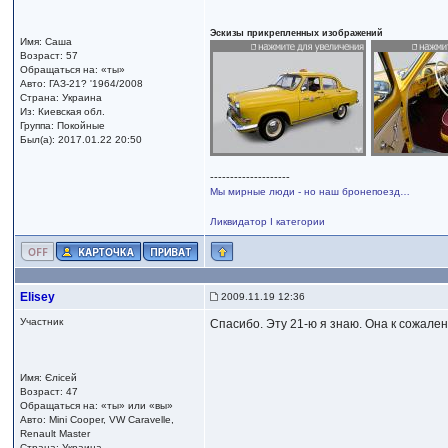
Эскизы прикрепленных изображений
Имя: Саша
Возраст: 57
Обращаться на: «ты»
Авто: ГАЗ-21? '1964/2008
Страна: Украина
Из: Киевская обл.
Группа: Покойные
Был(а): 2017.01.22 20:50
--------------------
Мы мирные люди - но наш бронепоезд…
Ликвидатор I категории
Elisey
2009.11.19 12:36
Участник
Спасибо. Эту 21-ю я знаю. Она к сожале
Имя: Єлісей
Возраст: 47
Обращаться на: «ты» или «вы»
Авто: Mini Cooper, VW Caravelle,
Renault Master
Страна: Украина