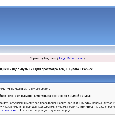
Здравствуйте, гость
(
Вход
|
Регистрация
)
ги, цены (щёлкнуть ТУТ для просмотра тем)
>
Куплю
>
Разное
тому тут не может быть ничего другого.
йте в подраздел
Магазины, услуги, изготовление деталей на заказ
.
мещать объявления могут все представившиеся участники. При этом рекомендуется ука
у, указанному в личных данных). Другими словами, если хотите, чтобы на ваш спрос
ошенничества
. Не спешите переводить деньги вперёд.