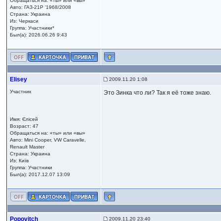
Обращаться на: «ты» или «вы»
Авто: ГАЗ-21Р '1968/2008
Страна: Украина
Из: Черкаси
Группа: Участники*
Был(а): 2026.06.26 9:43
Elisey
2009.11.20 1:08
Участник
Это Зинка что ли? Так я её тоже знаю.
Имя: Єлісей
Возраст: 47
Обращаться на: «ты» или «вы»
Авто: Mini Cooper, VW Caravelle,
Renault Master
Страна: Украина
Из: Київ
Группа: Участники
Был(а): 2017.12.07 13:09
Popovitch
2009.11.20 23:40