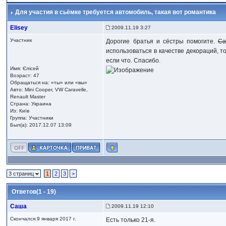
Для участия в сьёмке требуется автомобиль
, такая вот романтика
Elisey
2009.11.19 3:27
Участник
Дорогие братья и сёстры помогите.
Са
использоваться в качестве декораций, т
если что. Спасибо.
Имя: Єлісей
Возраст: 47
Обращаться на: «ты» или «вы»
Авто: Mini Cooper, VW Caravelle,
Renault Master
Страна: Украина
Из: Київ
Группа: Участники
Был(а): 2017.12.07 13:09
3 страниц
1
2
3
>
Ответов(1 - 19)
Саша
2009.11.19 12:10
Скончался 9 января 2017 г.
Есть только 21-я.