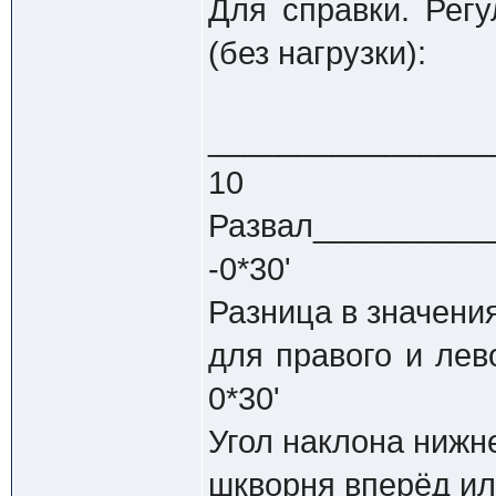
Для справки. Рег
(без нагрузки):
________________
10
Развал___________
-0*30'
Разница в значени
для правого и лев
0*30'
Угол наклона нижн
шкворня вперёд или