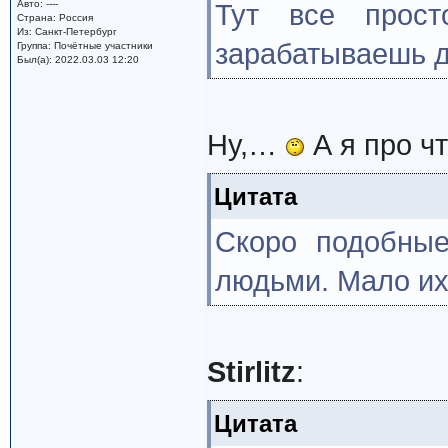
Авто: ----
Тут все прос
Страна: Россия
Из: Санкт-Петербург
зарабатываешь д
Группа: Почётные участники
Был(а): 2022.03.03 12:20
Ну,…
А я про чт
Цитата
Скоро подобные
людьми. Мало их
Stirlitz
:
Цитата