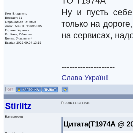
TO Т1974А
Ну и пусть себ
Имя: Владимир
Возраст: 61
только на дороге
Обращаться на: «ты»
Авто: ГАЗ-21С '1969/2005
Страна: Украина
на сервисах, над
Из: Киев, Оболонь
Группа: Участники*
Был(а): 2025.09.04 13:15
--------------------
Слава Україні!
Stirlitz
2006.11.13 11:38
Бандеровец
Цитата(Т1974А @ 20