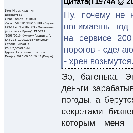
Цитата(Т1974А @ 20
Имя: Игорь Калинин
Ну, почему не 
Возраст: 53
Обращаться на: «ты»
Авто: ГАЗ-21И '1961/2003 «Акула»,
понимаешь под 
ГАЗ-21УС '1968/2009 «Мальвина»
(осталась в Крыму), ГАЗ-21Р
на сервисе 200
'1968/2010 «Жучок» (оригинал),
ГАЗ-22В '1969/2018 «Голубка»
Страна: Украина
порогов - сделаю
Из: Одесса/Крым
Группа: Гл. администраторы
Был(а): 2026.08.08 20:42 (Вчера)
- хрен возьмутся
Ээ, батенька. 
деньги зарабаты
погоды, а берутс
секретами бизн
которым меня 