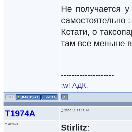
Не получается у
самостоятельно :
Кстати, о таксоп
там все меньше в
--------------------
:w! АДК.
Т1974А
2006.11.13 11:14
Участник
Stirlitz
: