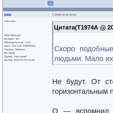
DAN
2006.10.29 20:08
Участник
Цитата(Т1974А @ 20
Имя: Евгений
Возраст: 49
Обращаться на: «ты»
Авто: ГАЗ-21И '1959/2002
Скоро подобные
Страна: Украина
Из: Киев
людьми. Мало их
Группа: Участники*
Был(а): 2024.02.03 11:06
Не будут. От ст
горизонтальным п
О — вспомнил —