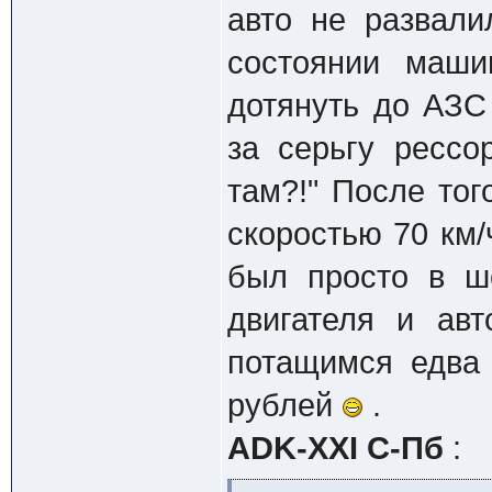
авто не развали
состоянии маши
дотянуть до АЗС
за серьгу рессо
там?!" После то
скоростью 70 км/
был просто в ш
двигателя и ав
потащимся едва 
рублей
.
ADK-XXI С-Пб
: