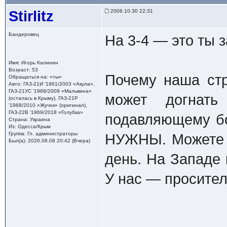
Stirlitz
2006.10.30 22:31
Бандеровец
На 3-4 — это ты 
Имя: Игорь Калинин
Возраст: 53
Почему наша ст
Обращаться на: «ты»
Авто: ГАЗ-21И '1961/2003 «Акула»,
ГАЗ-21УС '1968/2009 «Мальвина»
может догнать
(осталась в Крыму), ГАЗ-21Р
'1968/2010 «Жучок» (оригинал),
ГАЗ-22В '1969/2018 «Голубка»
подавляющему б
Страна: Украина
Из: Одесса/Крым
Группа: Гл. администраторы
НУЖНЫ. Можете с
Был(а): 2026.08.08 20:42 (Вчера)
день. На Западе 
У нас — просител