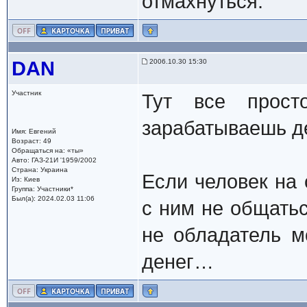
отмахнуться.
DAN
2006.10.30 15:30
Участник
Тут все прост
зарабатываешь д
Имя: Евгений
Возраст: 49
Обращаться на: «ты»
Авто: ГАЗ-21И '1959/2002
Страна: Украина
Если человек на 
Из: Киев
Группа: Участники*
Был(а): 2024.02.03 11:06
с ним не общатьс
не обладатель м
денег…