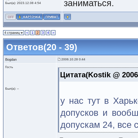
заниматься.
Был(а): 2023.12.08 4:54
4 страниц
<
1
2
3
4
>
Ответов(20 - 39)
Bogdan
2006.10.28 0:44
Гость
Цитата(Kostik @ 2006
Был(а): --
у нас тут в Харь
допусков и вообщ
допускам 24, все с