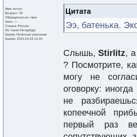
Имя: Антон
Цитата
Возраст: 52
Обращаться на: «вы»
Авто: ----
Ээ, батенька. Э
Страна: Россия
Из: Санкт-Петербург
Группа: Почётные участники
Был(а): 2022.03.03 12:20
Слышь,
Stirlitz
, 
? Посмотрите, ка
могу не соглас
оговорку: иногда
не разбираешьс
копеечной приб
первый раз ве
сопутствующих з