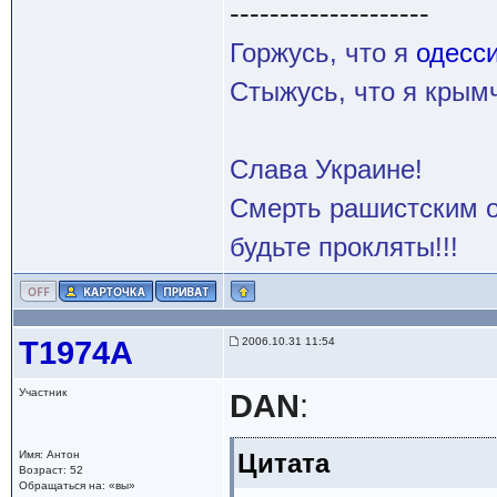
--------------------
Горжусь, что я
одесс
Стыжусь, что я кры
Слава Украине!
Смерть рашистским о
будьте прокляты!!!
Т1974А
2006.10.31 11:54
Участник
DAN
:
Имя: Антон
Цитата
Возраст: 52
Обращаться на: «вы»