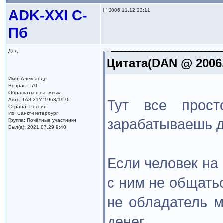
ADK-XXI С-
2006.11.12 23:11
Пб
Дед
Цитата(DAN @ 2006.
Имя: Александр
Возраст: 70
Обращаться на: «вы»
Авто: ГАЗ-21У '1963/1976
Тут все прос
Страна: Россия
Из: Санкт-Петербург
зарабатываешь д
Группа: Почётные участники
Был(а): 2021.07.29 9:40
Если человек на 
с ним не общатьс
не обладатель м
денег…