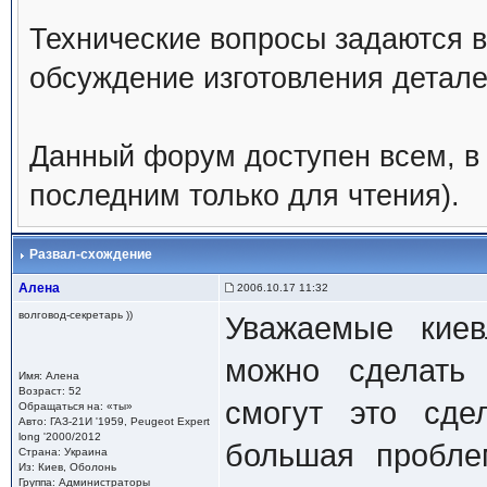
Технические вопросы задаются в
обсуждение изготовления деталей,
Данный форум доступен всем, в 
последним только для чтения).
Развал-схождение
Алена
2006.10.17 11:32
волговод-секретарь ))
Уважаемые киев
можно сделат
Имя: Алена
Возраст: 52
смогут это сде
Обращаться на: «ты»
Авто: ГАЗ-21И '1959, Peugeot Expert
long '2000/2012
большая пробле
Страна: Украина
Из: Киев, Оболонь
Группа: Администраторы