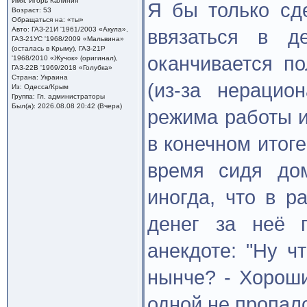
Имя: Игорь Калинин
Я бы только сде
Возраст: 53
Обращаться на: «ты»
Авто: ГАЗ-21И '1961/2003 «Акула»,
ввязаться в д
ГАЗ-21УС '1968/2009 «Мальвина»
(осталась в Крыму), ГАЗ-21Р
оканчивается п
'1968/2010 «Жучок» (оригинал),
ГАЗ-22В '1969/2018 «Голубка»
Страна: Украина
(из-за нерацио
Из: Одесса/Крым
Группа: Гл. администраторы
Был(а): 2026.08.08 20:42 (Вчера)
режима работы и
в конечном итог
время сидя дом
иногда, что в р
денег за неё 
анекдоте: "Ну ч
нынче? - Хороши
одной не пропал