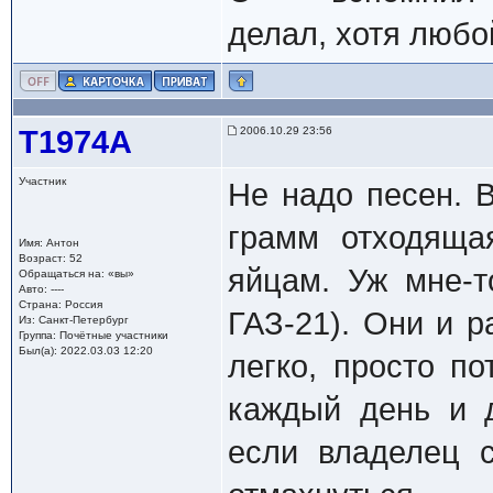
делал, хотя любо
Т1974А
2006.10.29 23:56
Участник
Не надо песен. 
грамм отходяща
Имя: Антон
Возраст: 52
яйцам. Уж мне-т
Обращаться на: «вы»
Авто: ----
Страна: Россия
ГАЗ-21). Они и р
Из: Санкт-Петербург
Группа: Почётные участники
Был(а): 2022.03.03 12:20
легко, просто по
каждый день и д
если владелец 