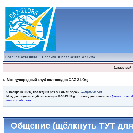
Главная страница
Правила и положения Форума
Здравствуйт
Международный клуб волговодов GAZ-21.Org
С возвращением, последний раз вы были здесь :
минуту назад
Международный клуб волговодов GAZ-21.Org — последние новости:
Протокол разд
тем и сообщений
Общение (щёлкнуть ТУТ для