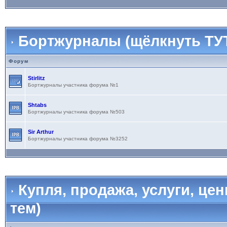
Бортжурналы (щёлкнуть ТУТ
Форум
Stirlitz
Бортжурналы участника форума №1
Shtabs
Бортжурналы участника форума №503
Sir Arthur
Бортжурналы участника форума №3252
Купля, продажа, услуги, це
тем)