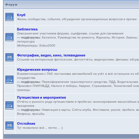
Форум
Клуб
Жизнь сообщества, события, обсуждение организационных вопросов и прочее
Библиотека
Описания книг участников форума, оцифровки, ссылки для скачивания
— подфорумы:
Каталоги
,
Руководства по ремонту
,
Журналы
,
История
,
Законы,
литература
Модераторы:
Sobur2000
Фотографии, видео, кино, телевидение
Сссылки на интересные фотосессии, фотоотчёты, видеоролики, фильмы; обсу
Юридические вопросы
Взаимотношения с ГАИ, постановка автомобилей на учёт и всё остальное из об
государства
— подфорумы:
Переоформление транспортного средства
,
ПДД
,
Водительские
Произвол ГАИ/ГИБДД
,
Налоги и поборы
,
Аварии
,
Страхование
,
Технический осм
границы
Путешествия и мероприятия
Отчёты о разного рода путешествиях и пробегах; анонсирование масштабных м
праздников
— подфорумы:
Навигация и карты
,
Слёты клуба
,
Фестивали, ралли, пробеги, в
Вопросы, просьбы
Отстойник
Тут позволено всё… почти… ;)