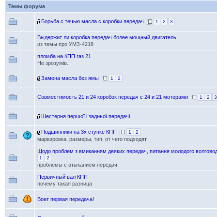
Темы форума
Борьба с течью масла с коробки передач
1
2
3
Выдержит ли коробка передач более мощный двигатель
из темы про УМЗ-4218
пломба на КПП газ 21
Не зрозумів.
Замена масла без ямы
1
2
Совместимость 21 и 24 коробок передач с 24 и 21 моторами
1
2
3
Шестерня першої і задньої передачі
Подшипники на 3х ступке КПП
1
2
маркировка, размеры, тип, от чего подходят
Щодо проблем з вмиканням деяких передач, питання молодого волгово
1
2
проблемы с втыканием передач
Первичный вал КПП
почему такая разница
Воет первая передача!