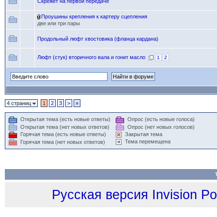
Скрежет на первой передаче
Проушины крепления к картеру сцепления
две или три пары
Продольный люфт хвостовика (фланца кардана)
Люфт (стук) вторичного вала и гонит масло
1
2
4 страниц
1
2
3
>
»
Открытая тема (есть новые ответы)
Опрос (есть новые голоса)
Открытая тема (нет новых ответов)
Опрос (нет новых голосов)
Горячая тема (есть новые ответы)
Закрытая тема
Тема перемещена
Горячая тема (нет новых ответов)
Русская версия
Invision P