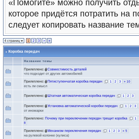
«Помогите» можно получить отды
которое придётся потратить на п
следует копировать название те
4 страниц
1
2
3
>
»
Коробка передач
Название темы
Прилеплено:
Совместимость деталей
что подходит от других автомобилей
Прилеплено:
Пятиступенчатая коробка передач
1
2
3
» 10
есть ли смысл
Прилеплено:
Штатная автоматическая коробка передач
1
2
3
Прилеплено:
Установка автоматической коробки передач
1
2
3
от иномарки
Прилеплено:
Почему при переключении передач трещит коробка
1
8
Прилеплено:
Механизм переключения передач
1
2
3
» 5
на рулевой колонке (кулиса)