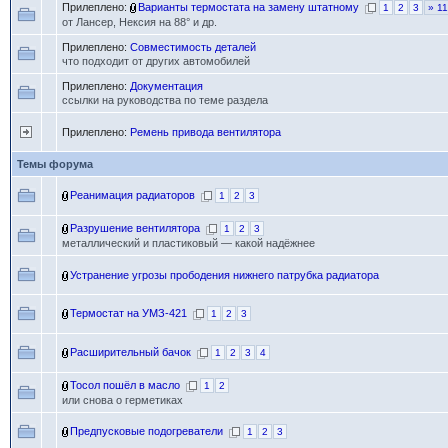
Прилеплено:
Варианты термостата на замену штатному
1
2
3
» 11
от Лансер, Нексия на 88° и др.
Прилеплено:
Совместимость деталей
что подходит от других автомобилей
Прилеплено:
Документация
ссылки на руководства по теме раздела
Прилеплено:
Ремень привода вентилятора
Темы форума
Реанимация радиаторов
1
2
3
Разрушение вентилятора
1
2
3
металлический и пластиковый — какой надёжнее
Устранение угрозы прободения нижнего патрубка радиатора
Термостат на УМЗ-421
1
2
3
Расширительный бачок
1
2
3
4
Тосол пошёл в масло
1
2
или снова о герметиках
Предпусковые подогреватели
1
2
3