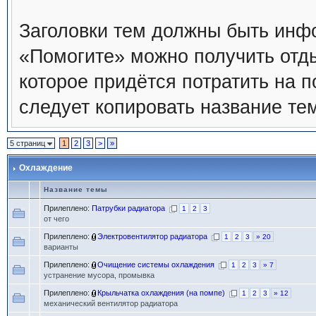
Заголовки тем должны быть инф
«Помогите» можно получить отды
которое придётся потратить на п
следует копировать название те
5 страниц
1
2
3
>
»
Охлаждение
Название темы
Прилеплено:
Патрубки радиатора
1
2
3
от чего
Прилеплено:
Электровентилятор радиатора
1
2
3
» 20
варианты
Прилеплено:
Очищение системы охлаждения
1
2
3
» 7
устранение мусора, промывка
Прилеплено:
Крыльчатка охлаждения (на помпе)
1
2
3
» 12
механический вентилятор радиатора