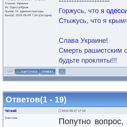
--------------------
Страна: Украина
Из: Одесса/Крым
Горжусь, что я
одесс
Группа: Гл. администраторы
Был(а): 2026.08.06 7:34 (Сегодня)
Стыжусь, что я кры
Слава Украине!
Смерть рашистским о
будьте прокляты!!!
Ответов(1 - 19)
Чёткий
2010.09.27 17:16
Участник
Попутно вопрос,