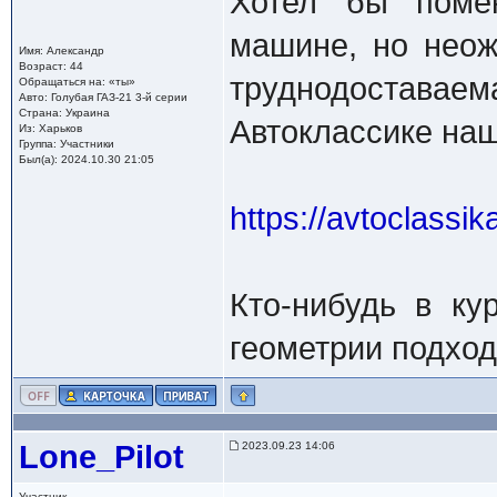
Хотел бы поме
машине, но неож
Имя: Александр
Возраст: 44
труднодостава
Обращаться на: «ты»
Авто: Голубая ГАЗ-21 3-й серии
Страна: Украина
Автоклассике на
Из: Харьков
Группа: Участники
Был(а): 2024.10.30 21:05
https://avtoclassi
Кто-нибудь в ку
геометрии подход
Lone_Pilot
2023.09.23 14:06
Участник