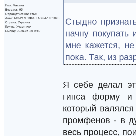
Имя: Михаил
Возраст: 65
Обращаться на: «ты»
Авто: ГАЗ-21Л '1964, ГАЗ-24-10 '1990
Стыдно признать
Страна: Украина
Группа: Участники
начну покупать 
Был(а): 2026.05.20 9:40
мне кажется, не
пока. Так, из раз
Я себе делал э
гипса форму и 
который валялся 
промфенов - в д
весь процесс, по