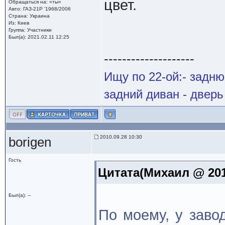
цвет.
Обращаться на: «ты»
Авто: ГАЗ-21Р '1968/2006
Страна: Украина
Из: Киев
Группа: Участники
Был(а): 2021.02.11 12:25
--------------------
Ищу по 22-ой:- задн
задний диван - дверь
2010.09.28 10:30
borigen
Гость
Цитата(Михаил @ 201
Был(а): --
По моему, у заво