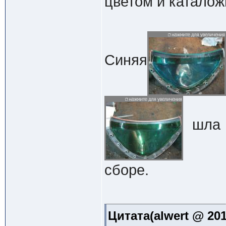
цветом и катало
Синяя
шла в
сборе.
Цитата(alwert @ 201