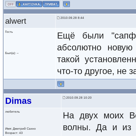
2010.09.28 8:44
alwert
Гость
Ещё были "сапфи
абсолютно новую
Был(а): --
такой установлен
что-то другое, не з
Dimas
2010.09.28 10:20
любитель
На двух моих В
волны. Да и из 
Имя: Дмитрий Сахно
Возраст: 43