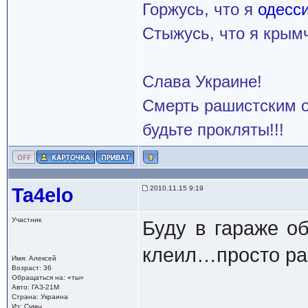
Горжусь, что я
одесс
Стыжусь, что я кры
Слава Украине!
Смерть рашистским о
будьте прокляты!!!
Ta4elo
2010.11.15 9:19
Участник
Буду в гараже о
клеил…просто ра
Имя: Алексей
Возраст: 36
Обращаться на: «ты»
Авто: ГАЗ-21М
Страна: Украина
Из: Сумы