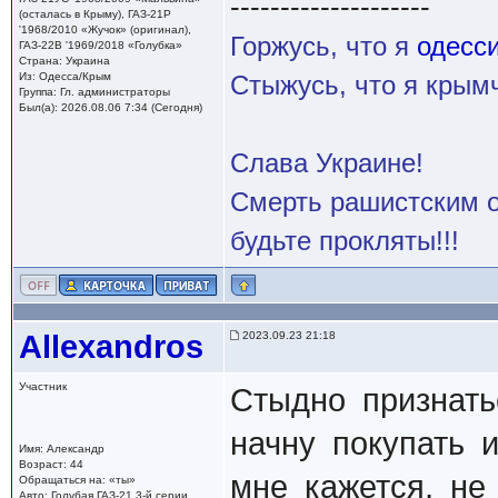
--------------------
(осталась в Крыму), ГАЗ-21Р
'1968/2010 «Жучок» (оригинал),
Горжусь, что я
одесс
ГАЗ-22В '1969/2018 «Голубка»
Страна: Украина
Из: Одесса/Крым
Стыжусь, что я кры
Группа: Гл. администраторы
Был(а): 2026.08.06 7:34 (Сегодня)
Слава Украине!
Смерть рашистским о
будьте прокляты!!!
Allexandros
2023.09.23 21:18
Участник
Стыдно признать
начну покупать 
Имя: Александр
Возраст: 44
мне кажется, не
Обращаться на: «ты»
Авто: Голубая ГАЗ-21 3-й серии