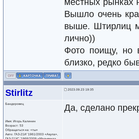
местных рынках н
Вышло очень кра
выше. Штирлиц м
лично))
Фото поищу, но 
близко, редко бы
Stirlitz
2023.09.23 19:35
Бандеровец
Да, сделано прек
Имя: Игорь Калинин
Возраст: 53
Обращаться на: «ты»
Авто: ГАЗ-21И '1961/2003 «Акула»,
ГАЗ-21УС '1968/2009 «Мальвина»