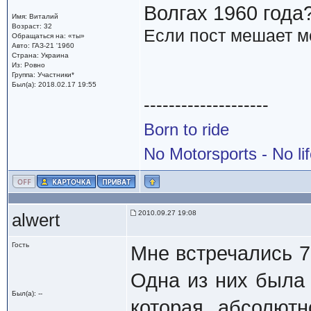
Волгах 1960 года
Имя: Виталий
Возраст: 32
Если пост мешает м
Обращаться на: «ты»
Авто: ГАЗ-21 '1960
Страна: Украина
Из: Ровно
Группа: Участники*
Был(а): 2018.02.17 19:55
--------------------
Born to ride
No Motorsports - No li
2010.09.27 19:08
alwert
Гость
Мне встречались 7
Одна из них была 
Был(а): --
которая абсолют