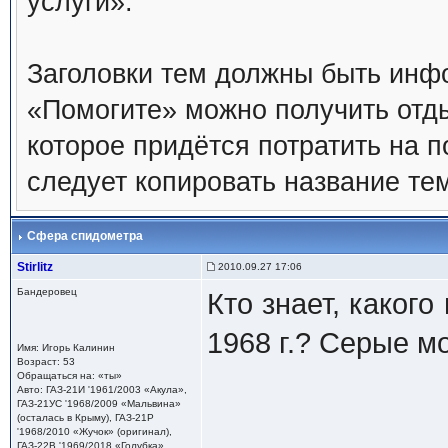
услуги».
Заголовки тем должны быть инф
«Помогите» можно получить отды
которое придётся потратить на п
следует копировать название те
Сфера спидометра
Stirlitz
2010.09.27 17:06
Бандеровец
Кто знает, каког
1968 г.? Серые м
Имя: Игорь Калинин
Возраст: 53
Обращаться на: «ты»
Авто: ГАЗ-21И '1961/2003 «Акула»,
ГАЗ-21УС '1968/2009 «Мальвина»
(осталась в Крыму), ГАЗ-21Р
'1968/2010 «Жучок» (оригинал),
ГАЗ-22В '1969/2018 «Голубка»