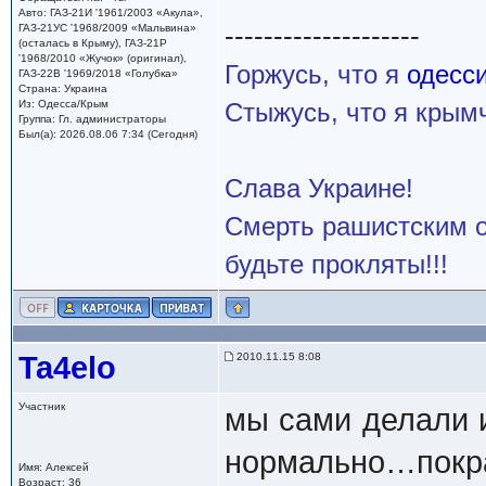
Авто: ГАЗ-21И '1961/2003 «Акула»,
--------------------
ГАЗ-21УС '1968/2009 «Мальвина»
(осталась в Крыму), ГАЗ-21Р
'1968/2010 «Жучок» (оригинал),
Горжусь, что я
одесс
ГАЗ-22В '1969/2018 «Голубка»
Страна: Украина
Из: Одесса/Крым
Стыжусь, что я кры
Группа: Гл. администраторы
Был(а): 2026.08.06 7:34 (Сегодня)
Слава Украине!
Смерть рашистским о
будьте прокляты!!!
Ta4elo
2010.11.15 8:08
Участник
мы сами делали и
нормально…покр
Имя: Алексей
Возраст: 36