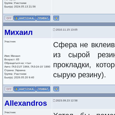
Группа: Участники
Был(а): 2024.05.13 21:56
Михаил
2010.11.15 13:05
Участник
Сфера не вклеив
из сырой рези
Имя: Михаил
Возраст: 65
прокладки, кот
Обращаться на: «ты»
Авто: ГАЗ-21Л '1964, ГАЗ-24-10 '1990
Страна: Украина
сырую резину).
Группа: Участники
Был(а): 2026.05.20 9:40
Allexandros
2023.09.23 12:58
Участник