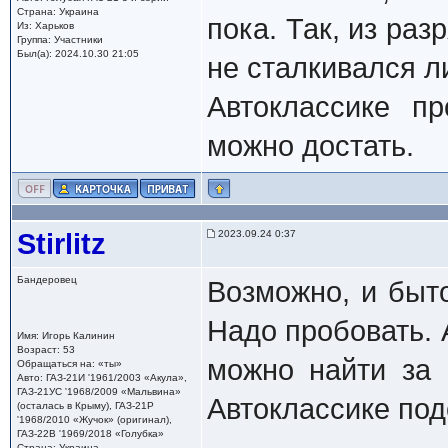
Страна: Украина
пока. Так, из раз
Из: Харьков
Группа: Участники
Был(а): 2024.10.30 21:05
не сталкивался ли
Автоклассике п
можно достать.
Stirlitz
2023.09.24 0:37
Бандеровец
Возможно, и быт
Надо пробовать. 
Имя: Игорь Калинин
Возраст: 53
можно найти за 
Обращаться на: «ты»
Авто: ГАЗ-21И '1961/2003 «Акула»,
ГАЗ-21УС '1968/2009 «Мальвина»
Автоклассике по
(осталась в Крыму), ГАЗ-21Р
'1968/2010 «Жучок» (оригинал),
ГАЗ-22В '1969/2018 «Голубка»
Страна: Украина