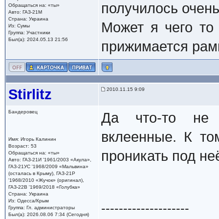
получилось очень
Обращаться на: «ты»
Авто: ГАЗ-21М
Страна: Украина
Может я чего то
Из: Сумы
Группа: Участники
Был(а): 2024.05.13 21:56
прижимается рам
Stirlitz
2010.11.15 9:09
Бандеровец
Да что-то не 
вклеенные. К то
Имя: Игорь Калинин
Возраст: 53
проникать под не
Обращаться на: «ты»
Авто: ГАЗ-21И '1961/2003 «Акула»,
ГАЗ-21УС '1968/2009 «Мальвина»
(осталась в Крыму), ГАЗ-21Р
'1968/2010 «Жучок» (оригинал),
ГАЗ-22В '1969/2018 «Голубка»
Страна: Украина
Из: Одесса/Крым
--------------------
Группа: Гл. администраторы
Был(а): 2026.08.06 7:34 (Сегодня)