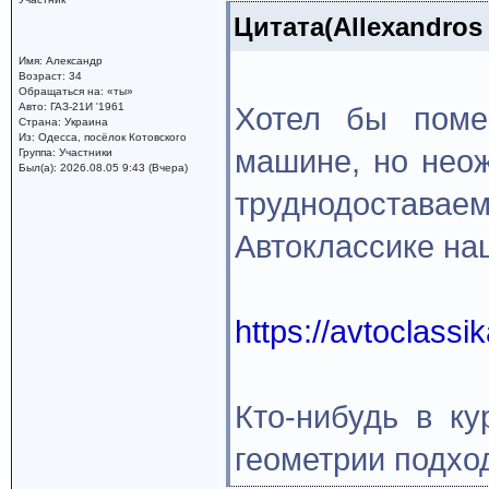
Цитата(Allexandros 
Имя: Александр
Возраст: 34
Обращаться на: «ты»
Авто: ГАЗ-21И '1961
Хотел бы поме
Страна: Украина
Из: Одесса, посёлок Котовского
машине, но неож
Группа: Участники
Был(а): 2026.08.05 9:43 (Вчера)
труднодостав
Автоклассике на
https://avtoclass
Кто-нибудь в ку
геометрии подхо